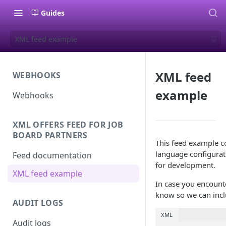
Guides
XML feed example
XML feed
WEBHOOKS
example
Webhooks
XML OFFERS FEED FOR JOB
BOARD PARTNERS
This feed example co
language configurati
Feed documentation
for development.
XML feed example
In case you encounte
know so we can inclu
AUDIT LOGS
XML
Audit logs